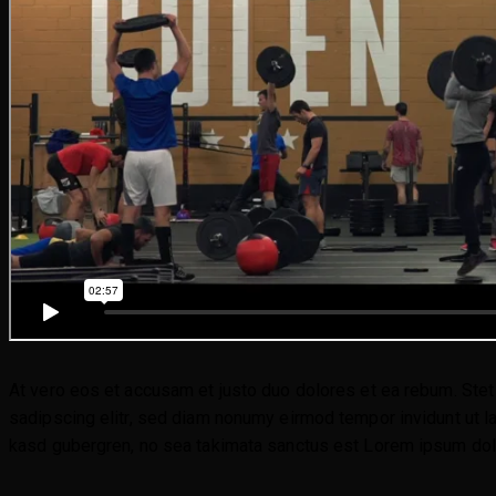
At vero eos et accusam et justo duo dolores et ea rebum. Stet
sadipscing elitr, sed diam nonumy eirmod tempor invidunt ut l
kasd gubergren, no sea takimata sanctus est Lorem ipsum dolor