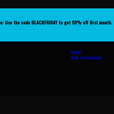
ive: Use the code BLACKFRIDAY to get 50% off first month. 
HOME
OUR PROGRAMS