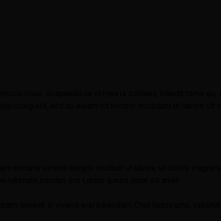
icula risus. Suspendisse id mauris sodales, blandit tortor eu, so
piscing elit, sed do eiusm od tempor incididunt ut labore. Ut vel
diam nonumy eirmod tempor invidunt ut labore et dolore magna a
sea takimata sanctus est Lorem ipsum dolor sit amet.
m laoreet, in viverra erat bibendum. Cras turpis urna, vulputate