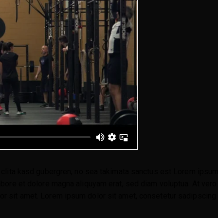
 clita kasd gubergren, no sea takimata sanctus est Lorem ipsum
abore et dolore magna aliquyam erat, sed diam voluptua. At vero 
 sit amet. Lorem ipsum dolor sit amet, consetetur sadipscing e