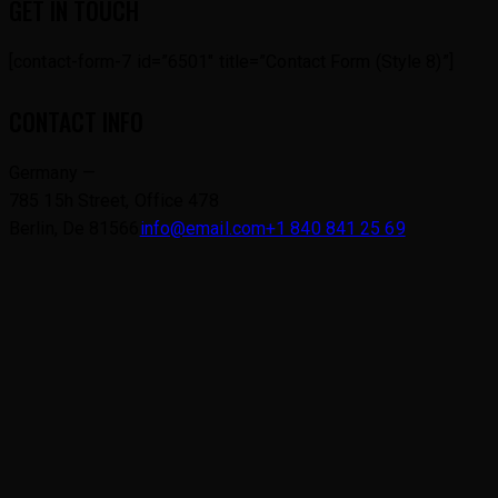
GET IN TOUCH
[contact-form-7 id=”6501″ title=”Contact Form (Style 8)”]
CONTACT INFO
Germany —
785 15h Street, Office 478
Berlin, De 81566
info@email.com
+1 840 841 25 69