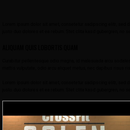
Lorem ipsum dolor sit amet, consetetur sadipscing elitr, sed 
justo duo dolores et ea rebum. Stet clita kasd gubergren, no 
ALIQUAM QUIS LOBORTIS QUAM
Curabitur pellentesque odio magna, id malesuada arcu sodales
mattis vulputate, odio arcu aliquet metus, nec dapibus risus ri
Lorem ipsum dolor sit amet, consetetur sadipscing elitr, sed 
justo duo dolores et ea rebum. Stet clita kasd gubergren, no 