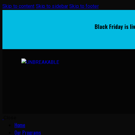
Skip to content
Skip to sidebar
Skip to footer
Black Friday is l
Close
Home
Our Programs