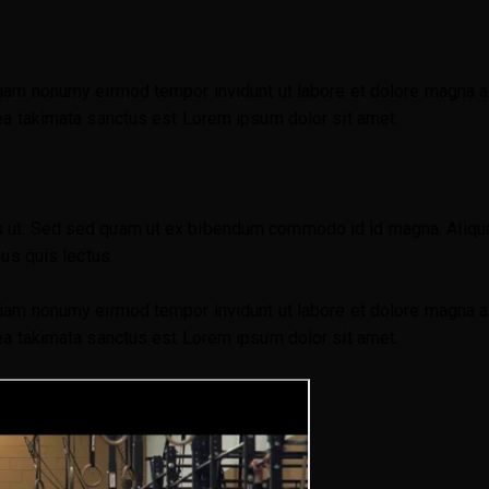
diam nonumy eirmod tempor invidunt ut labore et dolore magna a
sea takimata sanctus est Lorem ipsum dolor sit amet.
 ut. Sed sed quam ut ex bibendum commodo id id magna. Aliquam 
sus quis lectus.
diam nonumy eirmod tempor invidunt ut labore et dolore magna a
sea takimata sanctus est Lorem ipsum dolor sit amet.