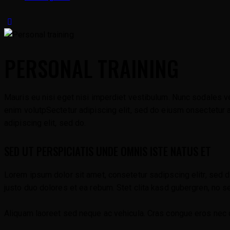
PERSONAL TRAINING
Mauris eu nisi eget nisi imperdiet vestibulum. Nunc sodales veh
enim volutpSectetur adipiscing elit, sed do eiusm onsectetur adi
adipiscing elit, sed do.
SED UT PERSPICIATIS UNDE OMNIS ISTE NATUS ET
Lorem ipsum dolor sit amet, consetetur sadipscing elitr, sed 
justo duo dolores et ea rebum. Stet clita kasd gubergren, no 
Aliquam laoreet sed neque ac vehicula. Cras congue eros nec qua