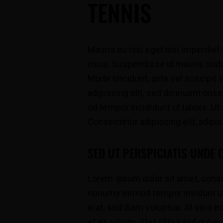
TENNIS
Mauris eu nisi eget nisi imperdie
risus. Suspendisse id mauris sodal
Morbi tincidunt, ante vel suscipit 
adipiscing elit, sed do eiusm onse
od tempor incididunt ut labore. Ut v
Consectetur adipiscing elit, adipisc
SED UT PERSPICIATIS UNDE 
Lorem ipsum dolor sit amet, conse
nonumy eirmod tempor invidunt ut
erat, sed diam voluptua. At vero 
et ea rebum. Stet clita kasd gube