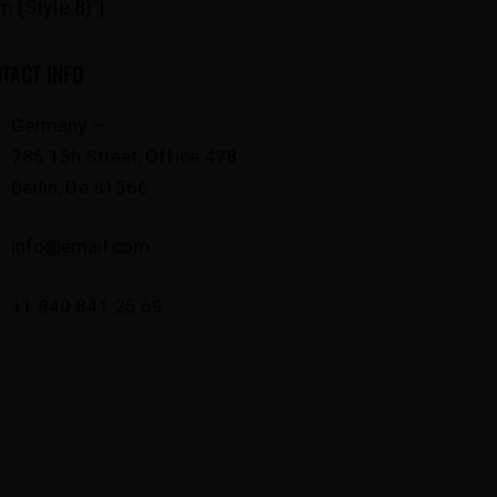
m (Style 8)”]
TACT INFO
Germany —
785 15h Street, Office 478
Berlin, De 81566
info@email.com
+1 840 841 25 69