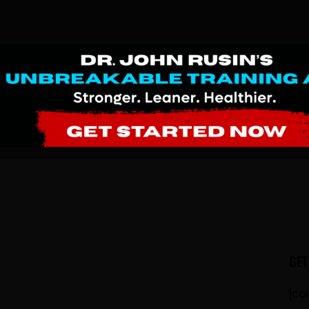
GET
[co