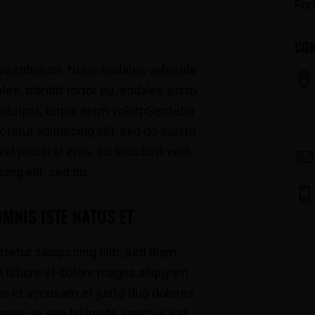
For
CON
t vestibulum. Nunc sodales vehicula
es, blandit tortor eu, sodales justo.
volutpat, turpis enim volutpSectetur
ctetur adipiscing elit, sed do eiusm
el placerat eros, eu tincidunt velit.
ing elit, sed do.
OMNIS ISTE NATUS ET
tetur sadipscing elitr, sed diam
 labore et dolore magna aliquyam
eos et accusam et justo duo dolores
rgren, no sea takimata sanctus est