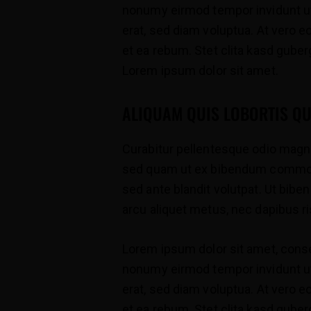
nonumy eirmod tempor invidunt ut
erat, sed diam voluptua. At vero 
et ea rebum. Stet clita kasd gube
Lorem ipsum dolor sit amet.
ALIQUAM QUIS LOBORTIS Q
Curabitur pellentesque odio magn
sed quam ut ex bibendum commodo
sed ante blandit volutpat. Ut biben
arcu aliquet metus, nec dapibus ri
Lorem ipsum dolor sit amet, conse
nonumy eirmod tempor invidunt ut
erat, sed diam voluptua. At vero 
et ea rebum. Stet clita kasd gube