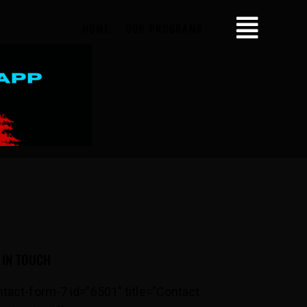
HOME
OUR PROGRAMS
 IN TOUCH
ntact-form-7 id=”6501″ title=”Contact