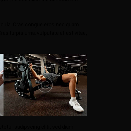
icula. Cras congue eros nec quam
ras turpis urna, vulputate at est vitae,
tetur sadipscing elitr, sed diam