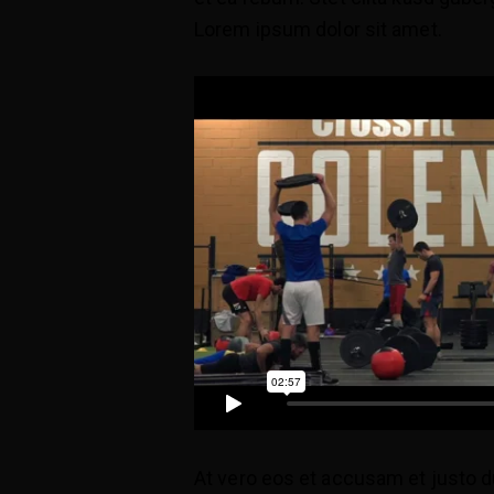
Lorem ipsum dolor sit amet.
At vero eos et accusam et justo du